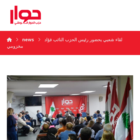
لقاء شعبي بحضور رئيس الحزب النائب فؤاد
news
مخزومي